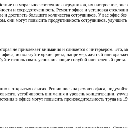
ствие на моральное состояние сотрудников, их настроение, эне
бности и сосредоточенность. Ремонт офиса и установка стеклянн
е и достигать большего количества сотрудников. У вас офис бе
ом, они могут повысить продуктивность сотрудников, улучшить 
торая не привлекает внимания и сливается с интерьером. Это, м
онт офиса, используйте яркие цвета, например, желтый или оранж
обуйте использовать успокаивающие голубой или зеленый цвета.
енно в открытых офисах. Решившись на ремонт офиса, подумайте
 повысить устойчивость внимания и уровень концентрации, улу
растения в офисе могут повысить производительность труда на 1