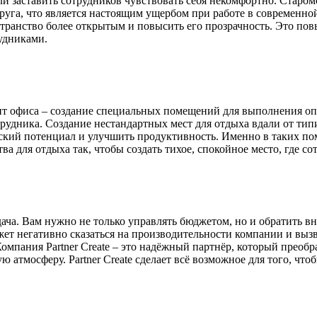
 заставить сотрудников чувствовать себя некомфортно. Старом
руга, что является настоящим ущербом при работе в современной
странство более открытым и повысить его прозрачность. Это по
удниками.
нт офиса – создание специальных помещений для выполнения оп
трудника. Создание нестандартных мест для отдыха вдали от ти
еский потенциал и улучшить продуктивность. Именно в таких 
ва для отдыха так, чтобы создать тихое, спокойное место, где с
дача. Вам нужно не только управлять бюджетом, но и обратить в
жет негативно сказаться на производительности компании и вызв
мпания Partner Create – это надёжный партнёр, который преобр
атмосферу. Partner Create сделает всё возможное для того, что