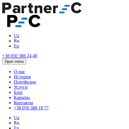
Ua
Ru
En
+38 050 388 24 49
Open menu
О нас
История
Портфолио
Услуги
Блог
Карьера
Контакты
+38 050 388 18 77
Ua
Ru
En