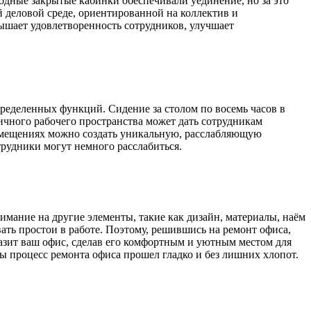
одные закрытые кабинки обеспечивали уединение, но за это
 деловой среде, ориентированной на коллектив и
вышает удовлетворенность сотрудников, улучшает
ределенных функций. Сидение за столом по восемь часов в
пичного рабочего пространства может дать сотрудникам
помещениях можно создать уникальную, расслабляющую
отрудники могут немного расслабиться.
нимание на другие элементы, такие как дизайн, материалы, наём
ать простои в работе. Поэтому, решившись на ремонт офиса,
азит ваш офис, сделав его комфортным и уютным местом для
бы процесс ремонта офиса прошел гладко и без лишних хлопот.