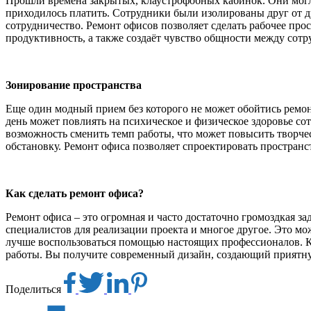
Прошли времена закрытых, клаустрофобных кабинок. Они могли
приходилось платить. Сотрудники были изолированы друг от д
сотрудничество. Ремонт офисов позволяет сделать рабочее про
продуктивность, а также создаёт чувство общности между сотр
Зонирование пространства
Еще один модный прием без которого не может обойтись ремо
день может повлиять на психическое и физическое здоровье со
возможность сменить темп работы, что может повысить творч
обстановку. Ремонт офиса позволяет спроектировать пространст
Как сделать ремонт офиса?
Ремонт офиса – это огромная и часто достаточно громоздкая за
специалистов для реализации проекта и многое другое. Это мо
лучше воспользоваться помощью настоящих профессионалов. Ко
работы. Вы получите современный дизайн, создающий приятную 
Поделиться