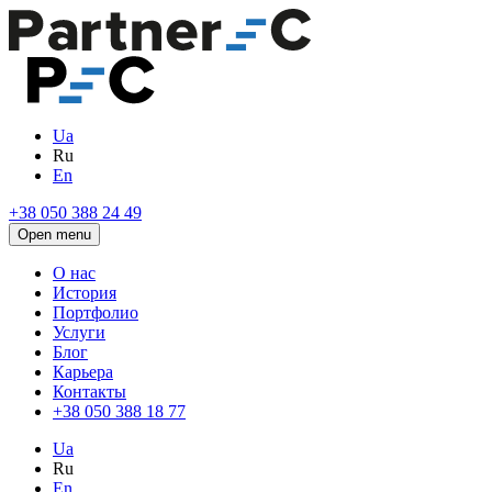
Ua
Ru
En
+38 050 388 24 49
Open menu
О нас
История
Портфолио
Услуги
Блог
Карьера
Контакты
+38 050 388 18 77
Ua
Ru
En