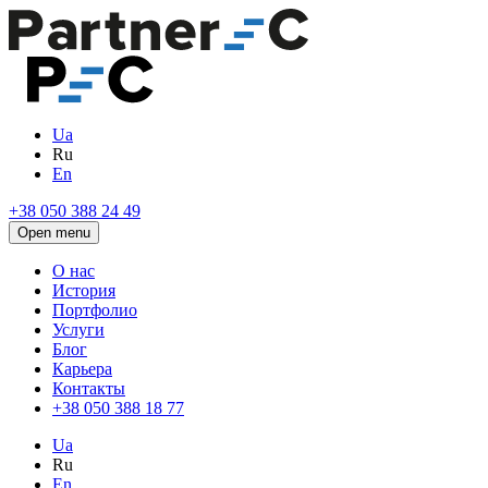
Ua
Ru
En
+38 050 388 24 49
Open menu
О нас
История
Портфолио
Услуги
Блог
Карьера
Контакты
+38 050 388 18 77
Ua
Ru
En