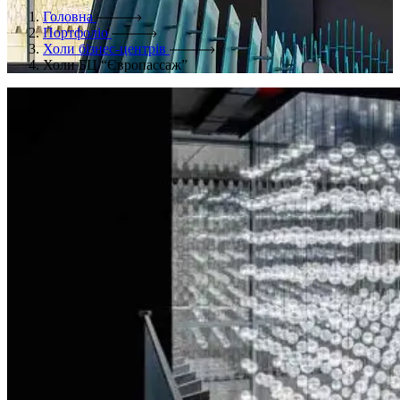
Головна
Портфоліо
Холи бізнес-центрів
Холи БЦ “Європассаж”