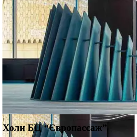
Холи БЦ “Європассаж”