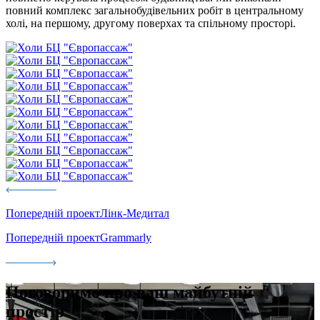
повний комплекс загальнобудівельних робіт в центральному
холі, на першому, другому поверхах та спільному просторі.
Попередній проект
Лінк-Медитал
Попередній проект
Grammarly
Поговоримо
про ваш майбутній
простір