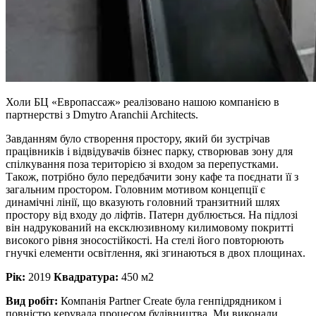
Холи БЦ «Европассаж» реалізовано нашою компанією в
партнерстві з Dmytro Aranchii Architects.
Завданням було створення простору, який би зустрічав
працівників і відвідувачів бізнес парку, створював зону для
спілкування поза територією зі входом за перепустками.
Також, потрібно було передбачити зону кафе та поєднати її з
загальним простором. Головним мотивом концепції є
динамічні лінії, що вказують головний транзитний шлях
простору від входу до ліфтів. Патерн дублюється. На підлозі
він надрукований на ексклюзивному килимовому покритті
високого рівня зносостійкості. На стелі його повторюють
гнучкі елементи освітлення, які згинаються в двох площинах.
Рік:
2019
Квадратура:
450 м2
Вид робіт:
Компанія Partner Create була генпідрядником і
повністю керувала процесом будівництва. Ми виконали