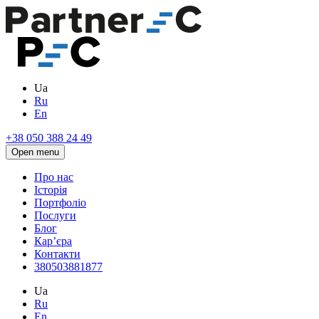
Ua
Ru
En
+38 050 388 24 49
Open menu
Про нас
Історія
Портфоліо
Послуги
Блог
Кар’єра
Контакти
380503881877
Ua
Ru
En