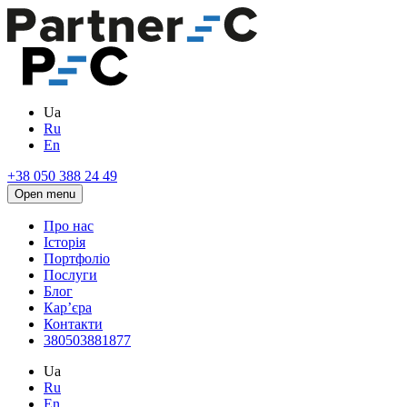
Ua
Ru
En
+38 050 388 24 49
Open menu
Про нас
Історія
Портфоліо
Послуги
Блог
Кар’єра
Контакти
380503881877
Ua
Ru
En