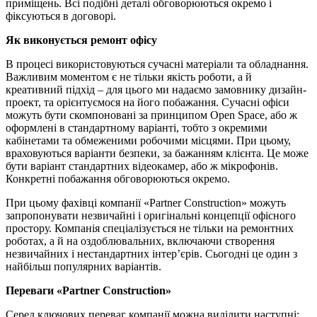
приміщень. Всі подібні деталі обговорюються окремо і
фіксуються в договорі.
Як виконується ремонт офісу
В процесі використовуються сучасні матеріали та обладнання.
Важливим моментом є не тільки якість роботи, а й
креативний підхід – для цього ми надаємо замовнику дизайн-
проект, та орієнтуємося на його побажання. Сучасні офіси
можуть бути скомпоновані за принципом Open Space, або ж
оформлені в стандартному варіанті, тобто з окремими
кабінетами та обмеженими робочими місцями. При цьому,
враховуються варіанти безпеки, за бажанням клієнта. Це може
бути варіант стандартних відеокамер, або ж мікрофонів.
Конкретні побажання обговорюються окремо.
При цьому фахівці компанії «Partner Construction» можуть
запропонувати незвичайні і оригінальні концепції офісного
простору. Компанія спеціалізується не тільки на ремонтних
роботах, а й на оздоблювальних, включаючи створення
незвичайних і нестандартних інтер’єрів. Сьогодні це один з
найбільш популярних варіантів.
Переваги «Partner Construction»
Серед ключових переваг компанії можна виділити наступні: