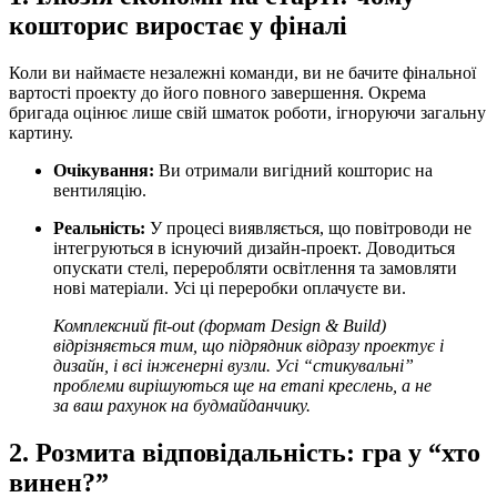
кошторис виростає у фіналі
Коли ви наймаєте незалежні команди, ви не бачите фінальної
вартості проекту до його повного завершення. Окрема
бригада оцінює лише свій шматок роботи, ігноруючи загальну
картину.
Очікування:
Ви отримали вигідний кошторис на
вентиляцію.
Реальність:
У процесі виявляється, що повітроводи не
інтегруються в існуючий дизайн-проект. Доводиться
опускати стелі, переробляти освітлення та замовляти
нові матеріали. Усі ці переробки оплачуєте ви.
Комплексний fit-out (формат Design & Build)
відрізняється тим, що підрядник відразу проектує і
дизайн, і всі інженерні вузли. Усі “стикувальні”
проблеми вирішуються ще на етапі креслень, а не
за ваш рахунок на будмайданчику.
2. Розмита відповідальність: гра у “хто
винен?”