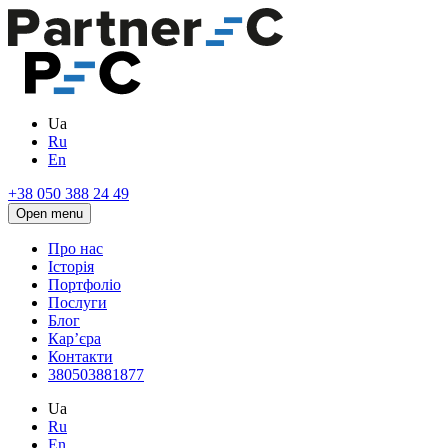
Ua
Ru
En
+38 050 388 24 49
Open menu
Про нас
Історія
Портфоліо
Послуги
Блог
Кар’єра
Контакти
380503881877
Ua
Ru
En