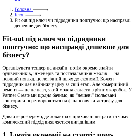
Головна
Блог
Fit-out під ключ чи підрядники поштучно: що насправді
дешевше для бізнесу
Fit-out під ключ чи підрядники
поштучно: що насправді дешевше для
бізнесу?
Організувати тендер на дизайн, потім окремо знайти
будівельників, інженерів та постачальників меблів — на
перший погляд, це логічний шлях до економії. Кожен
підрядник дає найнижчу ціну за свій етап. Але комерційний
ремонт — це не пазл, який можна скласти з різних коробок. У
Partner Create ми щодня бачимо, як “дешеві” ізольовані
кошториси перетворюються на фінансову катастрофу для
бізнесу.
Давайте розберемо, де ховаються приховані витрати та чому
комплексний підхід виявляється вигіднішим.
1. Ілюзія економії на старті: чому