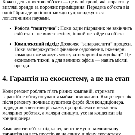
Кожен день простою об’єкта — це ваші гроші, які згорають у
вигляді оренди за порожнє приміщення. Передача об’єкта від
однієї бригади до іншої завжди супроводжується
логістичними паузами.
Робота “поштучно”:
Поки один підрядник не закінчить
свій етап і не вивезе сміття, інший не зайде на об’єкт.
Комплексний підхід:
Дозволяє “запаралелити” процеси.
Поки затверджується фінальне оздоблення, інженерні
команди вже можуть монтувати чорнові комунікації. Це
економить тижні, а для великих офісів — навіть місяці
оренди.
4. Гарантія на екосистему, а не на етап
Коли ремонт роблять п’ять різних компаній, отримати
гарантійне обслуговування майже неможливо. Якщо через рік
після ремонту починає лущитися фарба біля кондиціонера,
підрядник з вентиляції скаже, що проблема в неякісних
малярних роботах, а маляри спишуть усе на конденсат від
кондиціонера.
Замовляючи об’єкт під ключ, ви отримуєте
комплексну
гарантію
на весь простір як на єдину, цілісну екосистему.